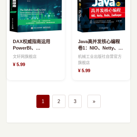
DAX权威指南运用
Java高并发核心编程
PowerBI、
卷1：NIO、Netty、
SQLServerAnalysisS
Redis、ZooKeeper
文轩网旗舰店
机械工业出版社自营官方
旗舰店
¥
5.99
¥
5.99
1
2
3
»