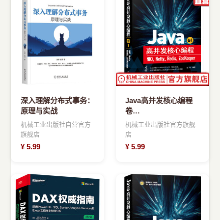
深入理解分布式事务：
Java高并发核心编程
原理与实战
卷
1NIONettyRedisZooKeeper
机械工业出版社自营官方
机械工业出版社官方旗舰
尼恩通信框架
旗舰店
店
¥
5.99
¥
5.99