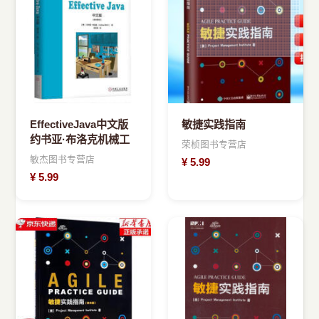
›
新兴语言
预订书籍
EffectiveJava中文版
敏捷实践指南
约书亚·布洛克机械工
荣桢图书专营店
敏杰图书专营店
¥
5.99
¥
5.99