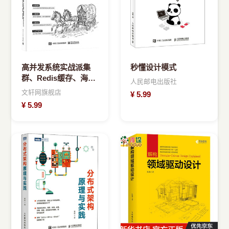
高并发系统实战派集
秒懂设计模式
群、Redis缓存、海量
人民邮电出版社
存储、
文轩网旗舰店
¥
5.99
Elasticsearch、R
¥
5.99