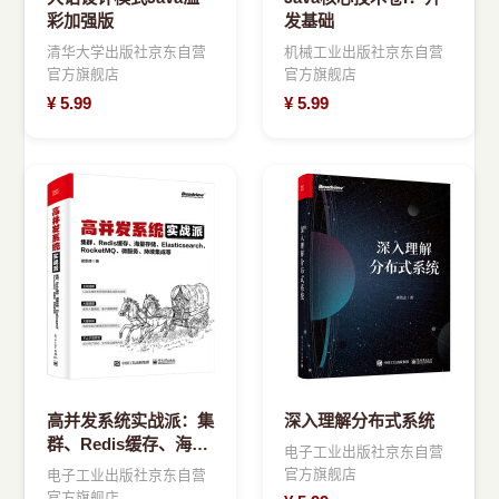
彩加强版
发基础
清华大学出版社京东自营
机械工业出版社京东自营
官方旗舰店
官方旗舰店
¥
5.99
¥
5.99
高并发系统实战派：集
深入理解分布式系统
群、Redis缓存、海量
电子工业出版社京东自营
存储、
官方旗舰店
电子工业出版社京东自营
Elasticsearch、
官方旗舰店