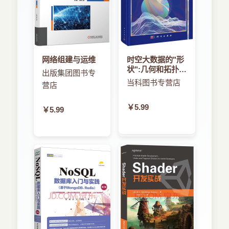
网络组建与运维
时空大数据的"形
状":几何和拓扑的
出版集团图书专
视角
当科图书专营店
营店
￥5.99
￥5.99