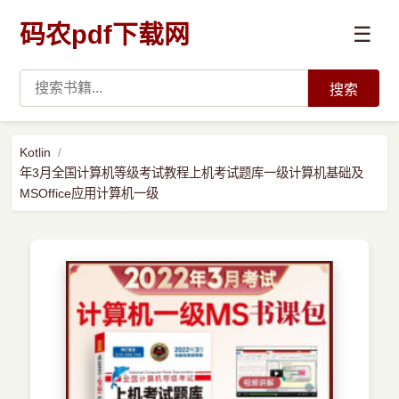
码农pdf下载网
☰
搜索
高薪必读
Kotlin
年3月全国计算机等级考试教程上机考试题库一级计算机基础及
数据科学与人工智能
MSOffice应用计算机一级
›
Python
›
Java
›
前端开发
›
系统编程