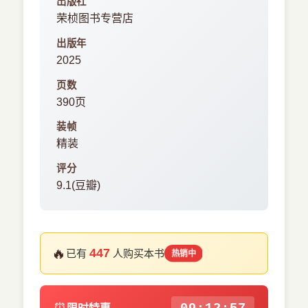
出版社
荣桢图书专营店
出版年
2025
页数
390页
装帧
精装
评分
9.1(豆瓣)
🔥
447
已有
人购买本书
热销中