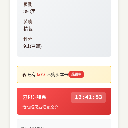
页数
390页
装帧
精装
评分
9.1(豆瓣)
🔥
577
已有
人购买本书
热销中
⏰
13:41:52
限时特惠
活动结束后恢复原价