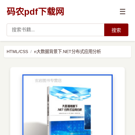
码农pdf下载网
☰
搜索
高薪必读
HTML/CSS
n大数据背景下.NET分布式应用分析
数据科学与人工智能
›
Python
›
Java
›
前端开发
›
系统编程