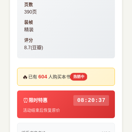
页数
390页
装帧
精装
评分
8.7(豆瓣)
🔥
604
已有
人购买本书
热销中
⏰
08:20:37
限时特惠
活动结束后恢复原价