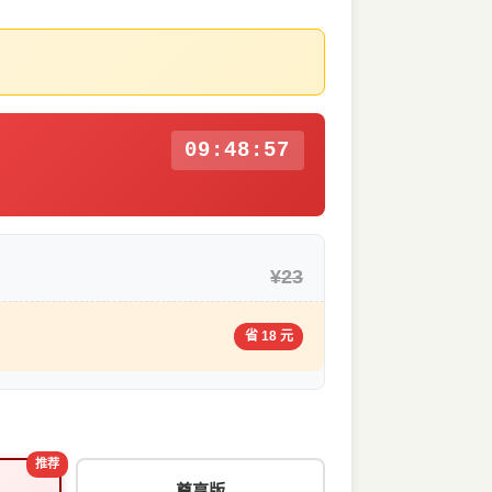
09:48:56
¥23
省 18 元
推荐
尊享版