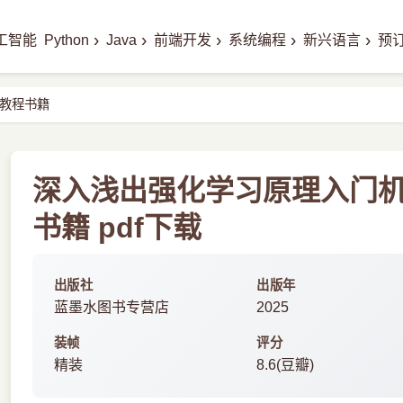
›
›
›
›
›
工智能
Python
Java
前端开发
系统编程
新兴语言
预
教程书籍
深入浅出强化学习原理入门
书籍 pdf下载
出版社
出版年
蓝墨水图书专营店
2025
装帧
评分
精装
8.6(豆瓣)