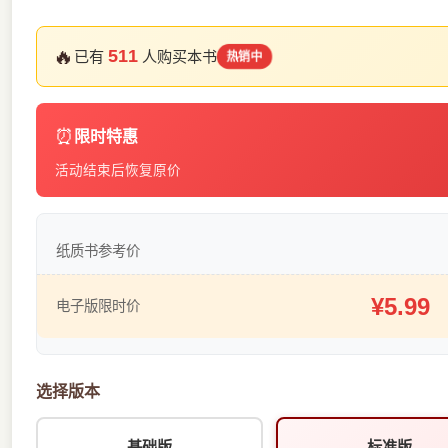
🔥
511
已有
人购买本书
热销中
⏰
限时特惠
活动结束后恢复原价
纸质书参考价
¥5.99
电子版限时价
选择版本
基础版
标准版