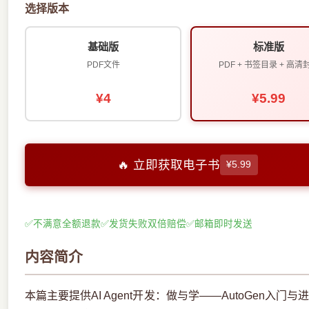
选择版本
基础版
标准版
PDF文件
PDF + 书签目录 + 高清
¥4
¥5.99
🔥 立即获取电子书
¥5.99
✅
不满意全额退款
✅
发货失败双倍赔偿
✅
邮箱即时发送
内容简介
本篇主要提供AI Agent开发：做与学——AutoGen入