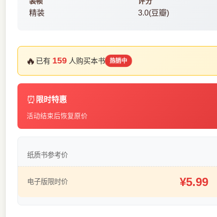
装帧
评分
精装
3.0(豆瓣)
🔥
159
已有
人购买本书
热销中
⏰
限时特惠
活动结束后恢复原价
纸质书参考价
¥5.99
电子版限时价