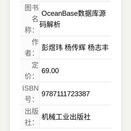
图书
OceanBase数据库源
名
码解析
称：
作
彭煜玮 杨传辉 杨志丰
者：
定
69.00
价：
ISBN
9787111723387
号：
出版
机械工业出版社
社：