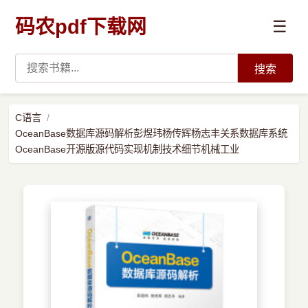
码农pdf下载网
☰
搜索
高薪必读
C语言
OceanBase数据库源码解析彭煜玮杨传辉杨志丰关系数据库系统
数据科学与人工智能
OceanBase开源版源代码实现机制技术细节机械工业
›
Python
›
Java
›
前端开发
›
系统编程