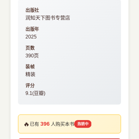
出版社
润知天下图书专营店
出版年
2025
页数
390页
装帧
精装
评分
9.1(豆瓣)
🔥
396
已有
人购买本书
热销中