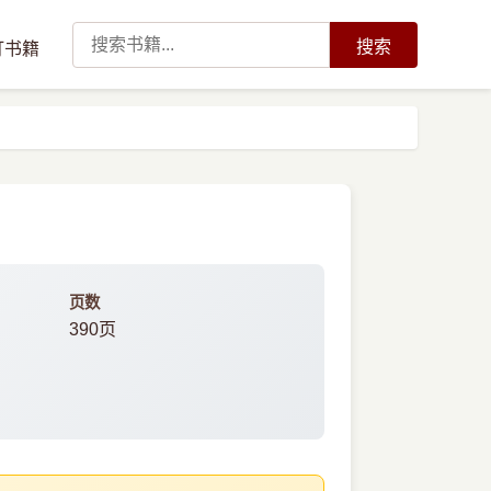
搜索
订书籍
页数
390页