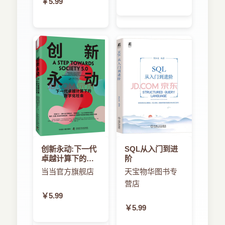
￥5.99
创新永动:下一代
SQL从入门到进
卓越计算下的数
阶
字化社会
当当官方旗舰店
天宝物华图书专
营店
￥5.99
￥5.99