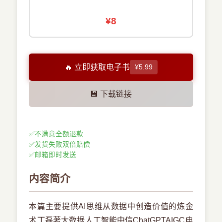
¥8
🔥 立即获取电子书
¥5.99
💾 下载链接
✅
不满意全额退款
✅
发货失败双倍赔偿
✅
邮箱即时发送
内容简介
本篇主要提供AI思维从数据中创造价值的炼金
术丁磊著大数据人工智能中信ChatGPTAIGC电