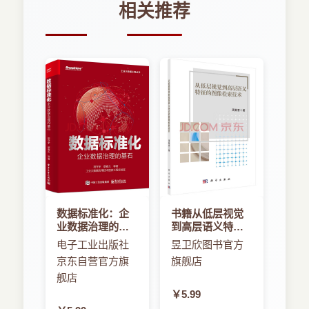
相关推荐
数据标准化：企
书籍从低层视觉
业数据治理的基
到高层语义特征
石
的图像检索技术
电子工业出版社
昱卫欣图书官方
京东自营官方旗
旗舰店
舰店
￥5.99