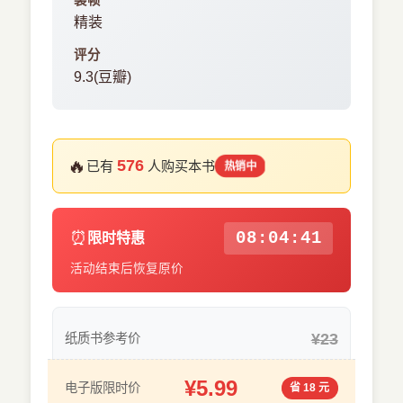
装帧
精装
评分
9.3(豆瓣)
🔥
576
已有
人购买本书
热销中
⏰
08:04:41
限时特惠
活动结束后恢复原价
¥23
纸质书参考价
¥5.99
电子版限时价
省 18 元