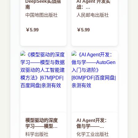
DeepSeek实战指
AI Agent 开发实
南
战：
MCP+A2A+LangGraph
中国地图出版社
人民邮电出版社
驱动的智能体全
流程开发
￥5.99
￥5.99
模型驱动的深度
AI Agent开发：
学习——模型与
做与学——
数据双驱动的人
AutoGen入门与
科学出版社
化学工业出版社
工智能建模方法
进阶