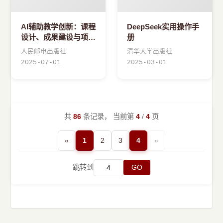
AI辅助教学创新：课程
DeepSeek实用操作手
设计、成果建设与项目
册
申报
人民邮电出版社
清华大学出版社
2025-07-01
2025-03-01
共
86
条记录， 当前第
4
/
4
页
«
1
2
3
4
»
跳转到
GO