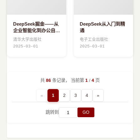
DeepSeek掘金——从
DeepSeek从入门到精
企业智能化到办公自动
通
化
清华大学出版社
电子工业出版社
2025-03-01
2025-03-01
共
86
条记录， 当前第
1
/
4
页
«
1
2
3
4
»
跳转到
GO